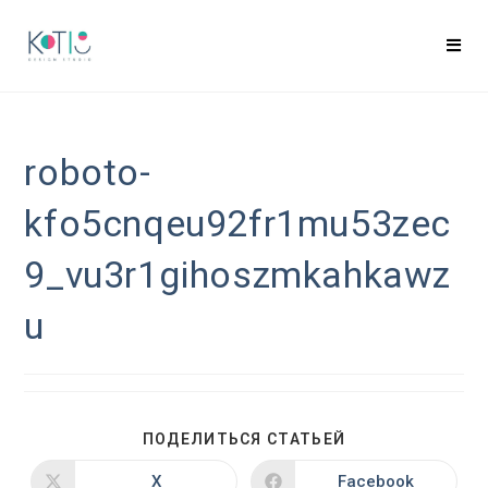
roboto-
kfo5cnqeu92fr1mu53zec
9_vu3r1gihoszmkahkawz
u
ПОДЕЛИТЬСЯ СТАТЬЕЙ
X
Facebook