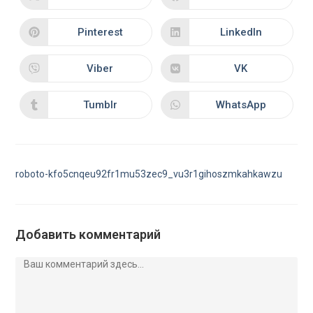
Pinterest
LinkedIn
Viber
VK
Tumblr
WhatsApp
roboto-kfo5cnqeu92fr1mu53zec9_vu3r1gihoszmkahkawzu
Добавить комментарий